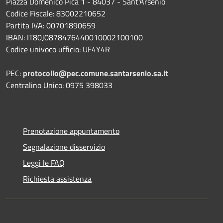
Piazza Domenico Pica 1 - 84037 - Sant'Arsenio
Codice Fiscale: 83002210652
Partita IVA: 00701890659
IBAN: IT80J0878476440010002100100
Codice univoco ufficio: UF4Y4R
PEC:
protocollo@pec.comune.santarsenio.sa.it
Centralino Unico: 0975 398033
Prenotazione appuntamento
Segnalazione disservizio
Leggi le FAQ
Richiesta assistenza