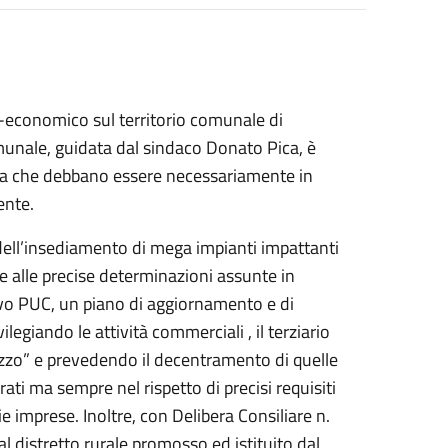
cio-economico sul territorio comunale di
munale, guidata dal sindaco Donato Pica, è
 ma che debbano essere necessariamente in
ente.
 dell’insediamento di mega impianti impattanti
ie alle precise determinazioni assunte in
ovo PUC, un piano di aggiornamento e di
legiando le attività commerciali , il terziario
 Pozzo” e prevedendo il decentramento di quelle
trati ma sempre nel rispetto di precisi requisiti
e imprese. Inoltre, con Delibera Consiliare n.
l distretto rurale promosso ed istituito dal