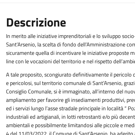
Descrizione
In merito alle iniziative imprenditoriali e lo sviluppo so
Sant’Arsenio, la scelta di fondo dell’Amministrazione co
sicuramente quella di incentivare le iniziative proposte
line con le vocazioni del territorio e nel rispetto dell’ambi
A tale proposito, scongiurato definitivamente il pericolo
e pericolosi, sul territorio comunale di Sant’Arsenio, graz
Consiglio Comunale, si è immaginato, all’interno del nu
ampliamento per favorire gli insediamenti produttivi, previ
ed i servizi lungo l’asse stradale principale in località “
industriali ed artigianali, in lotti retrostanti e/o più decen
ambientali e possibilmente limitandosi alle piccole e medi
4 del 11/03/2022, il Comune di Sant’Arsenio, ha aderito a