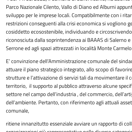
Parco Nazionale Cilento, Vallo di Diano ed Alburni appunto
sviluppo per le imprese locali. Compatibilmente con i rit
restrizioni conseguenti alla crisi economica si vogliono g
cosiddetto ecosostenibile, individuando e circoscrivendo
riconosciuta dalla soprintendenza ai BAAAS di Salerno e da
Serrone ed agli spazi attrezzati in località Monte Carmelo
E’ convinzione dell’Amministrazione comunale del sindac
attuare il piano strategico integrato, allo scopo di favo
strutture e l’attivazione di servizi tali da movimentare i
territorio, il supporto al pubblico attraverso alcune specif
settore nel campo dell’industria , del commercio, dell’arti
dell’ambiente. Pertanto, con riferimento agli attuali asset
comunale,
ritiene innanzitutto essenziale avviare un rapporto di col
organizzazioni più rappresentative nelle diverse categori