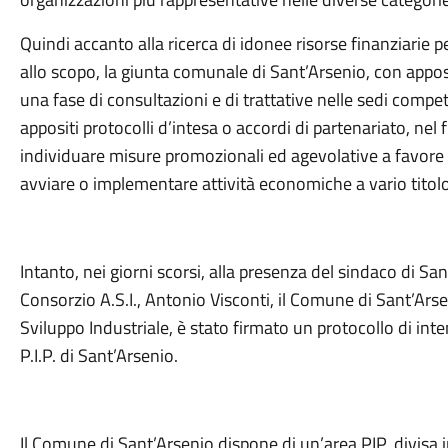
Quindi accanto alla ricerca di idonee risorse finanziarie p
allo scopo, la giunta comunale di Sant’Arsenio, con apposi
una fase di consultazioni e di trattative nelle sedi compe
appositi protocolli d’intesa o accordi di partenariato, ne
individuare misure promozionali ed agevolative a favore d
avviare o implementare attività economiche a vario titolo 
Intanto, nei giorni scorsi, alla presenza del sindaco di S
Consorzio A.S.I., Antonio Visconti, il Comune di Sant’Arsen
Sviluppo Industriale, è stato firmato un protocollo di int
P.I.P. di Sant’Arsenio.
Il Comune di Sant’Arsenio dispone di un’area PIP, divisa 