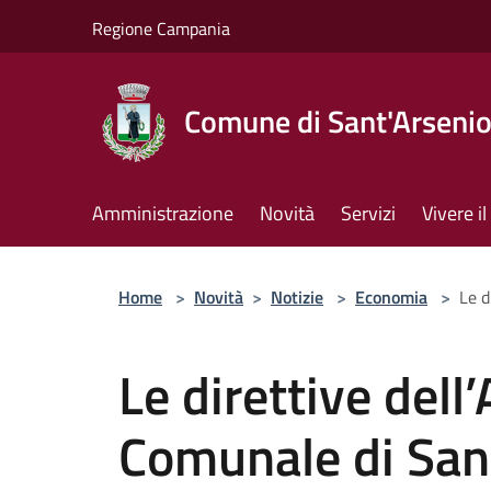
Salta al contenuto principale
Regione Campania
Comune di Sant'Arseni
Amministrazione
Novità
Servizi
Vivere 
Home
>
Novità
>
Notizie
>
Economia
>
Le d
Le direttive del
Comunale di Sant