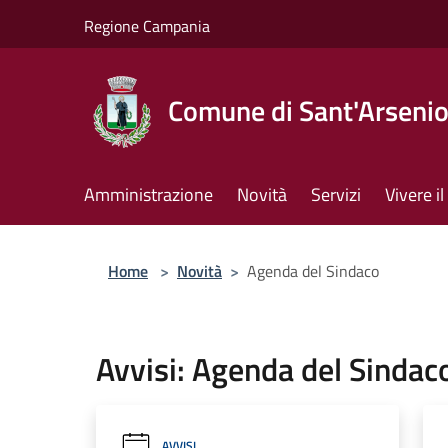
Salta al contenuto principale
Regione Campania
Comune di Sant'Arseni
Amministrazione
Novità
Servizi
Vivere 
Home
>
Novità
>
Agenda del Sindaco
Avvisi: Agenda del Sindac
AVVISI