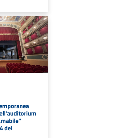
temporanea
nell'auditorium
Amabile"
4 del