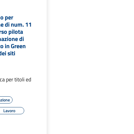
co per
ne di num. 11
orso pilota
mazione di
o in Green
i siti
a per titoli ed
azione
Lavoro