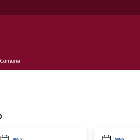
o
il Comune
o
AVVISI
AVVISI