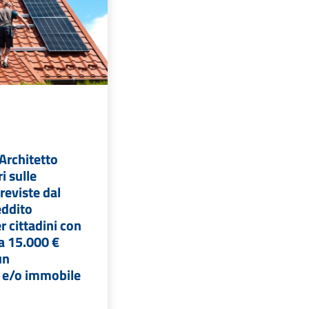
'Architetto
i sulle
reviste dal
eddito
r cittadini con
 a 15.000 €
un
 e/o immobile